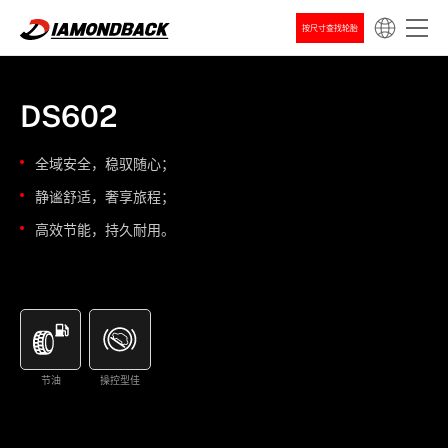
按尺寸查找轮胎
DS602
全域安全，稳驭随心；
静谧舒适，奢享旅程；
高效节能，持久耐用。
节油
操控型佳