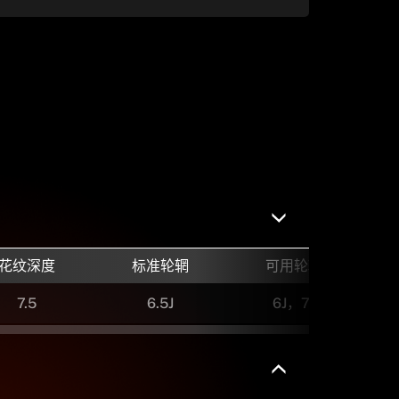
花纹深度
标准轮辋
可用轮辋
7.5
6.5J
6J，7J