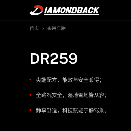
首页
乘用车胎
DR259
尖端配方，能效与安全兼得；
全路况安全，湿地雪地皆从容；
静享舒适，科技赋能宁静驾乘。