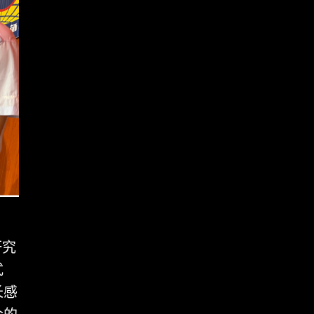
研究
式
长感