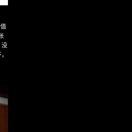
价值
张
，没
怀，