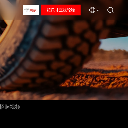
按尺寸查找轮胎
招聘视频